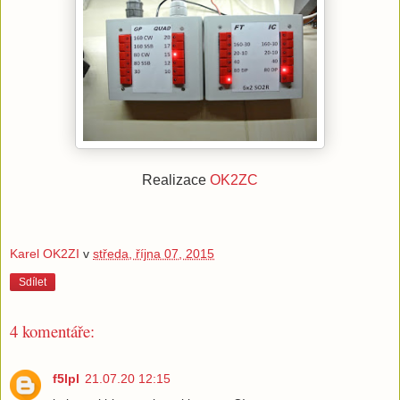
Realizace
OK2ZC
Karel OK2ZI
v
středa, října 07, 2015
Sdílet
4 komentáře:
f5lpl
21.07.20 12:15