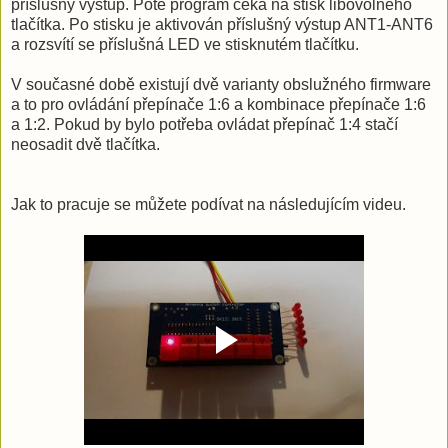
příslušný výstup. Poté program čeká na stisk libovolného
tlačítka. Po stisku je aktivován příslušný výstup ANT1-ANT6
a rozsvítí se příslušná LED ve stisknutém tlačítku.
V současné době existují dvě varianty obslužného firmware
a to pro ovládání přepínače 1:6 a kombinace přepínače 1:6
a 1:2. Pokud by bylo potřeba ovládat přepínač 1:4 stačí
neosadit dvě tlačítka.
Jak to pracuje se můžete podívat na následujícím videu.