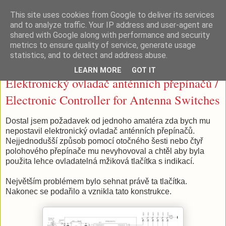
This site uses cookies from Google to deliver its services
OK2ZI - Radioamateur's blog
and to analyze traffic. Your IP address and user-agent are
shared with Google along with performance and security
metrics to ensure quality of service, generate usage
statistics, and to detect and address abuse.
7. 10. 2015
LEARN MORE
GOT IT
Elektronický ovladač anténních přepínačů /
Electronic Controller for Antenna Switches
Dostal jsem požadavek od jednoho amatéra zda bych mu
nepostavil elektronický ovladač anténních přepínačů.
Nejjednodušší způsob pomocí otočného šesti nebo čtyř
polohového přepínače mu nevyhovoval a chtěl aby byla
použita lehce ovladatelná mžiková tlačítka s indikací.
Největším problémem bylo sehnat právě ta tlačítka.
Nakonec se podařilo a vznikla tato konstrukce.