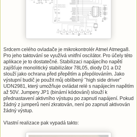
Srdcem celého ovladače je mikrokontrolér Atmel Atmega8.
Pro jeho taktování se využívá vnitřní oscilátor. Pro účely této
aplikace je to dostatečné. Stabilizaci napájecího napětí
zajišťuje monolitický stabilizátor 78L05, diody D1 a D2
slouží jako ochrana před přepětím a přepólováním. Jako
výstupní budič je použit můj oblíbený "high side driver"
UDN2981, který umožňuje ovládat relé s napájecím napětím
až 50V. Jumpery JP1 (binární kódování) slouží k
přednastavení aktivního výstupu po zapnutí napájení. Pokud
žádný z jumperů není zkratován, není po zapnutí aktivován
žádný výstup.
Vlastní realizace pak vypadá takto: